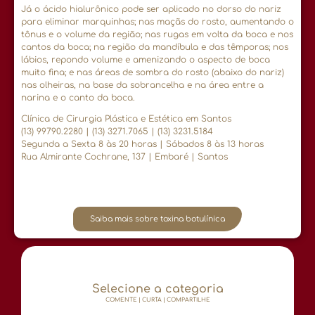
Já o ácido hialurônico pode ser aplicado no dorso do nariz
para eliminar marquinhas; nas maçãs do rosto, aumentando o
tônus e o volume da região; nas rugas em volta da boca e nos
cantos da boca; na região da mandíbula e das têmporas; nos
lábios, repondo volume e amenizando o aspecto de boca
muito fina; e nas áreas de sombra do rosto (abaixo do nariz)
nas olheiras, na base da sobrancelha e na área entre a
narina e o canto da boca.
Clínica de Cirurgia Plástica e Estética em Santos
(13) 99790.2280 | (13) 3271.7065 | (13) 3231.5184
Segunda a Sexta 8 às 20 horas | Sábados 8 às 13 horas
Rua Almirante Cochrane, 137 | Embaré | Santos
Saiba mais sobre toxina botulínica
Selecione a categoria
COMENTE | CURTA | COMPARTILHE