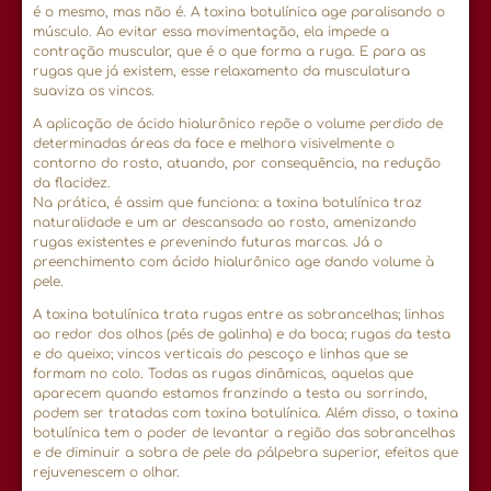
é o mesmo, mas não é. A toxina botulínica age paralisando o
músculo. Ao evitar essa movimentação, ela impede a
contração muscular, que é o que forma a ruga. E para as
rugas que já existem, esse relaxamento da musculatura
suaviza os vincos.
A aplicação de ácido hialurônico repõe o volume perdido de
determinadas áreas da face e melhora visivelmente o
contorno do rosto, atuando, por consequência, na redução
da flacidez.
Na prática, é assim que funciona: a toxina botulínica traz
naturalidade e um ar descansado ao rosto, amenizando
rugas existentes e prevenindo futuras marcas. Já o
preenchimento com ácido hialurônico age dando volume à
pele.
A toxina botulínica trata rugas entre as sobrancelhas; linhas
ao redor dos olhos (pés de galinha) e da boca; rugas da testa
e do queixo; vincos verticais do pescoço e linhas que se
formam no colo. Todas as rugas dinâmicas, aquelas que
aparecem quando estamos franzindo a testa ou sorrindo,
podem ser tratadas com toxina botulínica. Além disso, o toxina
botulínica tem o poder de levantar a região das sobrancelhas
e de diminuir a sobra de pele da pálpebra superior, efeitos que
rejuvenescem o olhar.