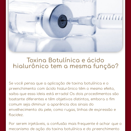
Toxina Botulínica e ácido
hialurônico tem a mesma função?
Se você pensa que a aplicação de toxina botulínica e o
preenchimento com ácido hialurônico têm o mesmo efeito,
saiba que essa ideia está errada! Os dois procedimentos são
bastante diferentes e têm objetivos distintos, embora o fim
comum seja diminuir a aparência dos sinais do
envelhecimento da pele, como rugas, linhas de expressão e
flacidez.
Por serem injetáveis, a confusão mais frequente é achar que o
mecanismo de ação da toxina botulínica e do preenchimento