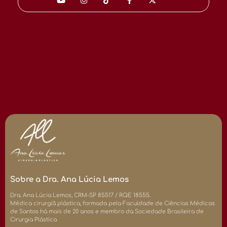
Sobre a Dra. Ana Lúcia Lemos
Dra. Ana Lúcia Lemos, CRM-SP 85517 / RQE 18555.
Médica cirurgiã plástica, formada pela Faculdade de Ciências Médicas
de Santos há mais de 20 anos e membro da Sociedade Brasileira de
Cirurgia Plástica