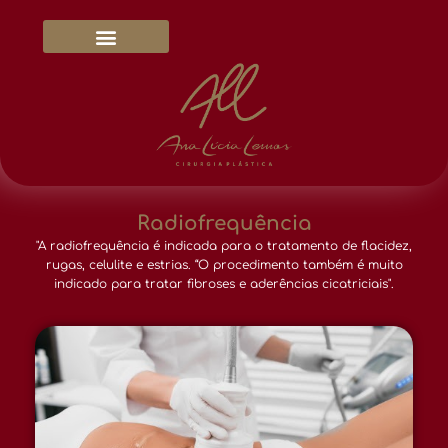
Dra. Ana Lúcia Lemos
Blog & Mídias Sociais
Radiofrequência
"A radiofrequência é indicada para o tratamento de flacidez,
rugas, celulite e estrias. “O procedimento também é muito
indicado para tratar fibroses e aderências cicatriciais".