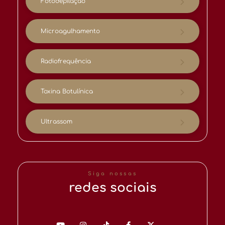
Fotodepilação
Microagulhamento
Radiofrequência
Toxina Botulínica
Ultrassom
Siga nossas
redes sociais