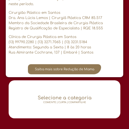
neste período.
Cirurgião Plástico em Santos
Dra. Ana Lúcia Lemos | Cirurgiã Plástica CRM 85.517
Membro da Sociedade Brasileira de Cirurgia Plástica
Registro de Qualificação de Especialista | RQE 18.555
Clínica de Cirurgia Plástica em Santos
(13) 99790.2280 | (13) 3271.7065 | (13) 3231.5184
Atendimento: Segunda a Sexta | 8 às 20 horas
Rua Almirante Cochrane, 137 | Embaré | Santos
Saiba mais sobre Redução de Mama
Selecione a categoria
COMENTE | CURTA | COMPARTILHE