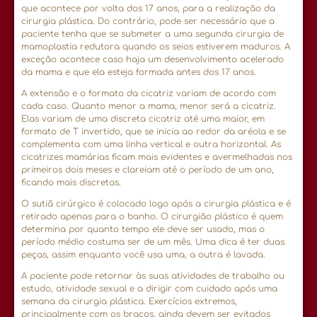
que acontece por volta dos 17 anos, para a realização da
cirurgia plástica. Do contrário, pode ser necessário que a
paciente tenha que se submeter a uma segunda cirurgia de
mamoplastia redutora quando os seios estiverem maduros. A
exceção acontece caso haja um desenvolvimento acelerado
da mama e que ela esteja formada antes dos 17 anos.
A extensão e o formato da cicatriz variam de acordo com
cada caso. Quanto menor a mama, menor será a cicatriz.
Elas variam de uma discreta cicatriz até uma maior, em
formato de T invertido, que se inicia ao redor da aréola e se
complementa com uma linha vertical e outra horizontal. As
cicatrizes mamárias ficam mais evidentes e avermelhadas nos
primeiros dois meses e clareiam até o período de um ano,
ficando mais discretas.
O sutiã cirúrgico é colocado logo após a cirurgia plástica e é
retirado apenas para o banho. O cirurgião plástico é quem
determina por quanto tempo ele deve ser usado, mas o
período médio costuma ser de um mês. Uma dica é ter duas
peças, assim enquanto você usa uma, a outra é lavada.
A paciente pode retornar às suas atividades de trabalho ou
estudo, atividade sexual e a dirigir com cuidado após uma
semana da cirurgia plástica. Exercícios extremos,
principalmente com os braços, ainda devem ser evitados