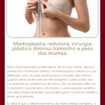
Mamoplastia redutora: cirurgia
plástica diminui tamanho e peso
das mamas.
Seios muito grandes podem gerar dores nas costas, desvios
posturais e incômodo estético. A mamoplastia redutora é, por
definição, uma cirurgia plástica para redução das mamas
quando estas se encontram em tamanho e peso acima das
características anatômicas do tórax. Ela contempla, além do
tratamento reconstrutivo da mama, a preocupação estética
com seios muito grandes, que podem gerar incômodo estético
entre as mulheres.
O ideal é que o desenvolvimento da mama esteja completo, o