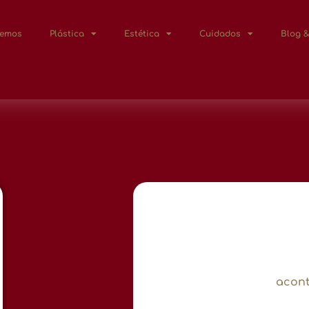
Lemos
Plástica
Estética
Cuidados
Blog &
acont