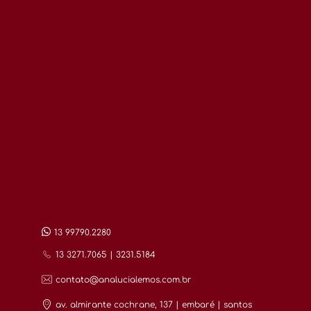
13 99790.2280
13 3271.7065 | 3231.5184
contato@analucialemos.com.br
av. almirante cochrane, 137 | embaré | santos