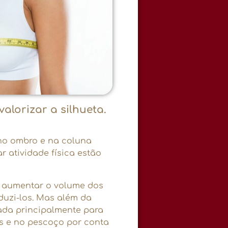
alorizar a silhueta.
no ombro e na coluna
r atividade física estão
aumentar o volume dos
eduzi-los. Mas além da
cada principalmente para
s e no pescoço por conta