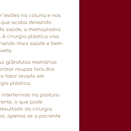
 lesões na coluna e nos
, que acaba deixando
da saúde, a mamoplastia
 A cirurgia plástica visa
onando mais saúde e bem-
ueta.
ui glândulas mamárias
ontrar roupas fora dos
o fator levado em
gia plástica.
interferindo na postura
frente, o que pode
resultado da cirurgia
o, apenas se a paciente