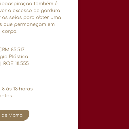
lipoaspiração também é
ver o excesso de gordura
 os seios para obter uma
tes que permaneçam em
 corpo.
 CRM 85.517
gia Plástica
| RQE 18.555
 8 às 13 horas
antos
o de Mama