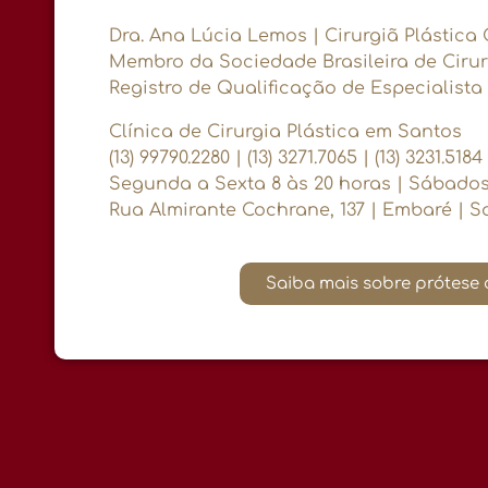
Dra. Ana Lúcia Lemos | Cirurgiã Plástica
Membro da Sociedade Brasileira de Cirur
Registro de Qualificação de Especialista 
Clínica de Cirurgia Plástica em Santos
(13) 99790.2280 | (13) 3271.7065 | (13) 3231.5184
Segunda a Sexta 8 às 20 horas | Sábados
Rua Almirante Cochrane, 137 | Embaré | S
Saiba mais sobre prótese d