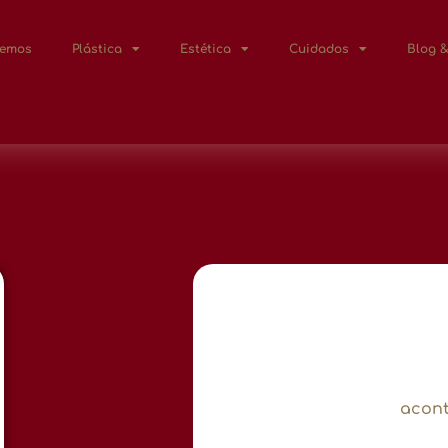
Lemos
Plástica
Estética
Cuidados
Blog &
acont