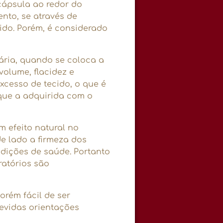
ápsula ao redor do
ento, se através de
ido. Porém, é considerado
mária, quando se coloca a
volume, flacidez e
excesso de tecido, o que é
que a adquirida com o
 efeito natural no
 lado a firmeza dos
ndições de saúde. Portanto
ratórios são
orém fácil de ser
evidas orientações