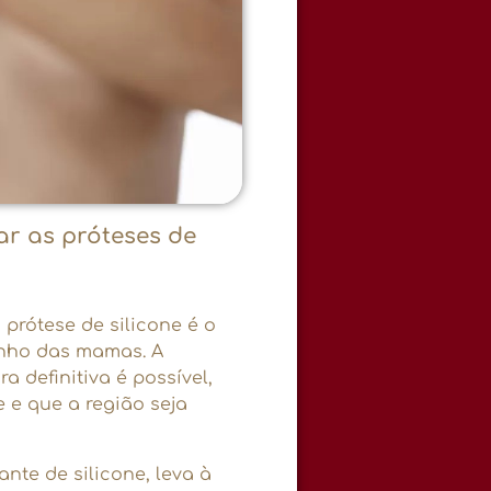
ar as próteses de
 prótese de silicone é o
nho das mamas. A
 definitiva é possível,
e e que a região seja
nte de silicone, leva à