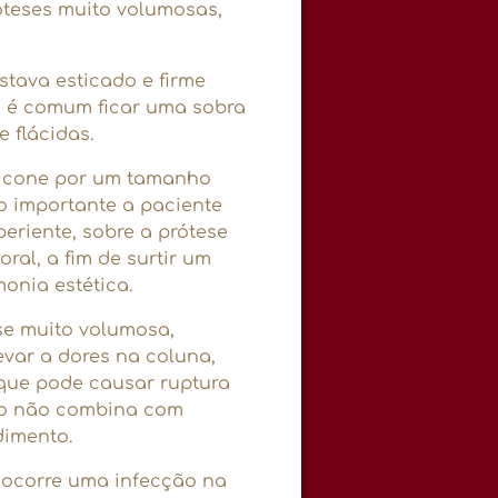
óteses muito volumosas,
stava esticado e firme
da é comum ficar uma sobra
 flácidas.
ilicone por um tamanho
to importante a paciente
periente, sobre a prótese
ral, a fim de surtir um
monia estética.
se muito volumosa,
evar a dores na coluna,
 que pode causar ruptura
ado não combina com
dimento.
 ocorre uma infecção na