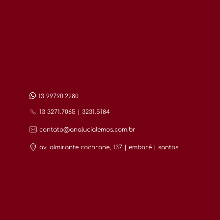
13 99790.2280
13 3271.7065 | 3231.5184
contato@analucialemos.com.br
av. almirante cochrane, 137 | embaré | santos