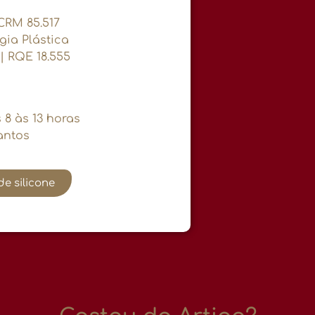
 CRM 85.517
gia Plástica
| RQE 18.555
 8 às 13 horas
antos
e silicone