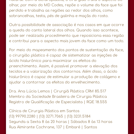
olhar, por meio do MD Codes, repõe o volume da face que foi
perdido e trabalha as regiões ao redor dos olhos, como
sobrancelhas, testa, pés de galinha e maçãs do rosto.
Outra possibilidade de associação é nos casos em que ocorre
a queda do canto lateral dos olhos. Quando isso acontece,
pode ser realizada procedimento que reposiciona essa região
e contribui para o aspecto mais jovem da face como um todo.
Por meio do mapeamento dos pontos de sustentação da face,
o cirurgião plástico é capaz de sistematizar as injeções de
ácido hialurônico para maximizar os efeitos do
preenchimento. Assim, é possível promover a elevação dos
tecidos e a valorização dos contornos. Além disso, o ácido
hialurônico é capaz de estimular a produção de colágeno e
ajudar a contornar os efeitos do envelhecimento.
Dra. Ana Lúcia Lemos | Cirurgiã Plástica CRM 85.517
Membro da Sociedade Brasileira de Cirurgia Plástica
Registro de Qualificação de Especialista | RQE 18.555
Clínica de Cirurgia Plástica em Santos
(13) 99790.2280 | (13) 3271.7065 | (13) 3231.5184
Segunda a Sexta 8 às 20 horas | Sábados 8 às 13 horas
Rua Almirante Cochrane, 137 | Embaré | Santos