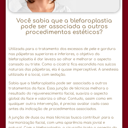
Você sabia que a blefaroplastia
pode ser associada a outros
procedimentos estéticos?
Utilizada para o tratamento dos excessos de pele e gordura
nas pálpebras superiores e inferiores, o objetivo da
blefaroplastia é dar leveza ao olhar e melhorar o aspecto
cansado ou triste. Como a cicatriz fica escondida nos sulcos
naturais das pálpebras, ela é quase imperceptível. A anestesia
utilizada é a local, com sedação.
Sabia que a blefaroplastia pode ser associada a outros
tratamentos da face. Essa junção de técnicas melhora o
resultado do rejuvenescimento facial, suaviza o aspecto
global da face e valoriza o olhar. Contudo, assim como em
qualquer outra intervenção, é preciso avaliar cada caso
antes da indicação de procedimentos associados.
A junção de duas ou mais técnicas busca contribuir para a
harmonização facial, com uma aparência mais jovial e
natural. Com a blefaroplastia, o cirurgião trata o aspecto do