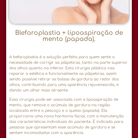
Blefaroplastia + lipoaspiração de
mento (papada).
A befaroplastia é a solução perfeita para quem sente a
necessidade de corrigir as pálpebras, tanto na parte superior
dos olhos quanto na inferior. Esta cirurgia plástica visa
reparar a estética e funcionalmente as pálpebras, assim
sendo possível retirar as bolsas de gordura ao redor dos
olhos, contribuindo para uma aparência rejuvenescida, e
dando um olhar mais atraente.
Essa cirurgia pode ser associada com a lipoaspiração de
mento, que remove o acúmulo de gordura na região
localizada entre o pescoço e o queixo (papada). Ela
proporciona uma nova harmonia facial, com a manutenção
das características individuais do paciente. É indicada para
pessoas que apresentam esse acúmulo de gordura e se
sentem incomodadas com a aparência.