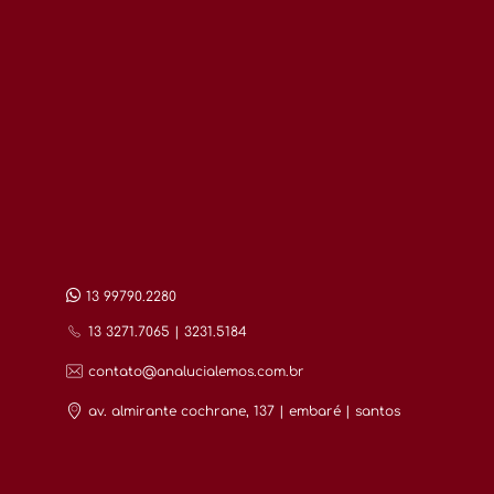
13 99790.2280
13 3271.7065 | 3231.5184
contato@analucialemos.com.br
av. almirante cochrane, 137 | embaré | santos