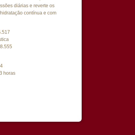
sões diárias e reverte os
hidratação contínua e com
5.517
tica
18.555
84
3 horas