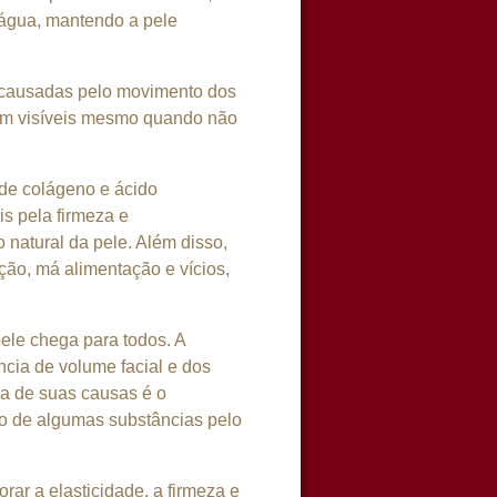
 água, mantendo a pele
o causadas pelo movimento dos
icam visíveis mesmo quando não
de colágeno e ácido
s pela firmeza e
natural da pele. Além disso,
ção, má alimentação e vícios,
ele chega para todos. A
ncia de volume facial e dos
ma de suas causas é o
o de algumas substâncias pelo
rar a elasticidade, a firmeza e