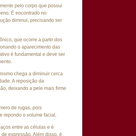
lmente pelo corpo que possui
geno. É encontrado no
ção diminui, precisando ser
nico, que ocorre a partir dos
sionando o aparecimento das
 ativo é fundamental e deve ser
mento.
nismo chega a diminuir cerca
dade. A reposição da
ão, deixando a pele mais firme
mero de rugas, pois
e repondo o volume facial.
aços entre as células e é
s de expressão. Além disso, é