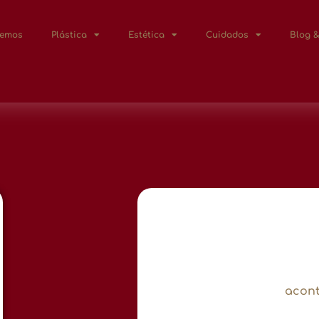
Lemos
Plástica
Estética
Cuidados
Blog &
acont