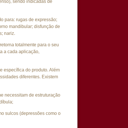
enso), sendo indicadas de
do para: rugas de expressão;
orno mandibular; disfunção de
; nariz.
etorna totalmente para o seu
ta a cada aplicação,
e específica do produto. Além
ssidades diferentes. Existem
ue necessitam de estruturação
díbula;
omo sulcos (depressões como o