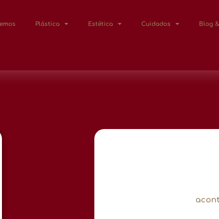
Lemos
Plástica
Estética
Cuidados
Blog &
acont