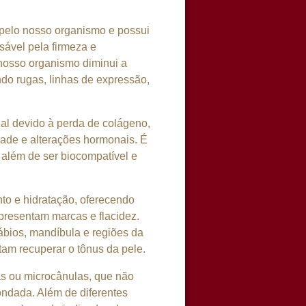
 pelo nosso organismo e possui
sável pela firmeza e
nosso organismo diminui a
ndo rugas, linhas de expressão,
al devido à perda de colágeno,
idade e alterações hormonais. É
 além de ser biocompatível e
to e hidratação, oferecendo
resentam marcas e flacidez.
ábios, mandíbula e regiões da
am recuperar o tônus da pele.
as ou microcânulas, que não
ndada. Além de diferentes