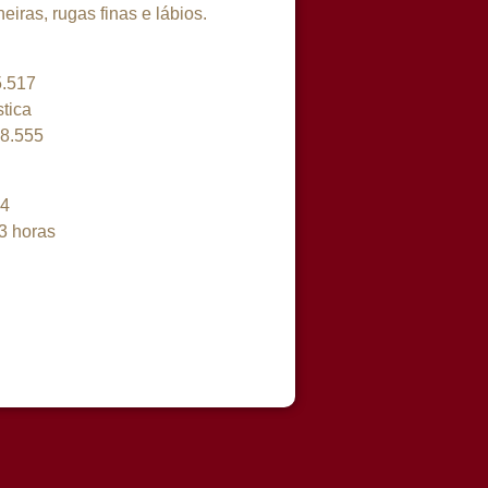
iras, rugas finas e lábios.
5.517
tica
18.555
84
3 horas