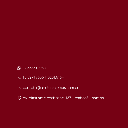
13 99790.2280
13 3271.7065 | 3231.5184
contato@analucialemos.com.br
av. almirante cochrane, 137 | embaré | santos