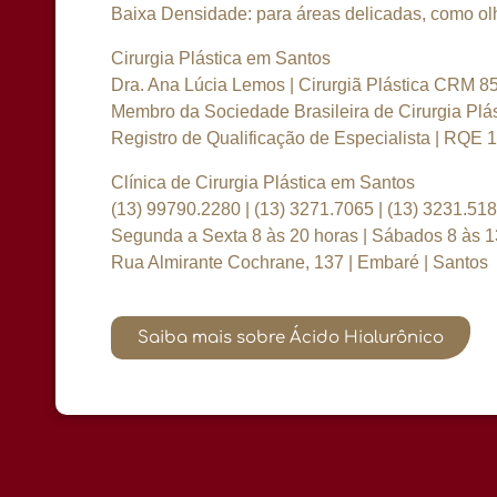
Baixa Densidade: para áreas delicadas, como olhe
Cirurgia Plástica em Santos
Dra. Ana Lúcia Lemos | Cirurgiã Plástica CRM 8
Membro da Sociedade Brasileira de Cirurgia Plás
Registro de Qualificação de Especialista | RQE 
Clínica de Cirurgia Plástica em Santos
(13) 99790.2280 | (13) 3271.7065 | (13) 3231.51
Segunda a Sexta 8 às 20 horas | Sábados 8 às 1
Rua Almirante Cochrane, 137 | Embaré | Santos
Saiba mais sobre Ácido Hialurônico