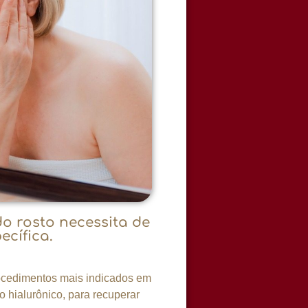
do rosto necessita de
cífica.
rocedimentos mais indicados em
 hialurônico, para recuperar