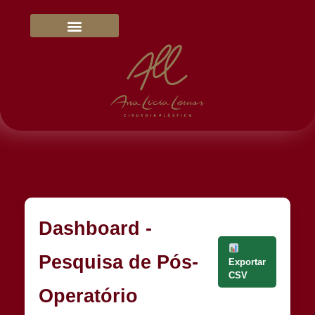
Dra. Ana Lúcia Lemos
Blog & Mídias Sociais
Dashboard -
Pesquisa de Pós-
Exportar
CSV
Operatório