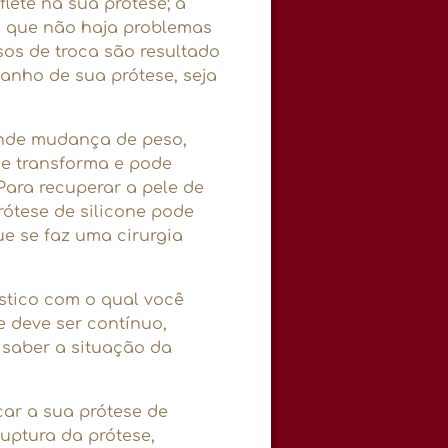
lete na sua prótese; a
a que não haja problemas
os de troca são resultado
nho de sua prótese, seja
nde mudança de peso,
se transforma e pode
Para recuperar a pele de
ótese de silicone pode
ue se faz uma cirurgia
tico com o qual você
e deve ser contínuo,
 saber a situação da
car a sua prótese de
ruptura da prótese,