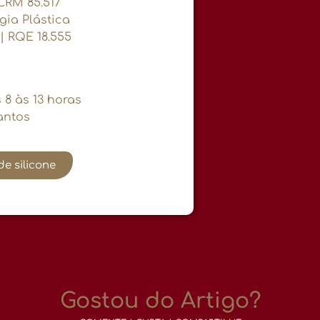
 CRM 85.517
gia Plástica
| RQE 18.555
 8 às 13 horas
antos
e silicone
Gostou do Artigo?