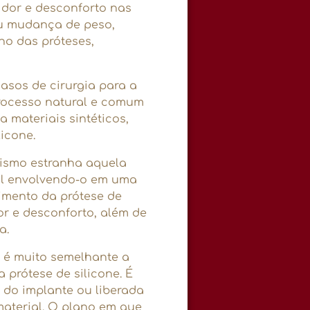
, dor e desconforto nas
ou mudança de peso,
ho das próteses,
casos de cirurgia para a
processo natural e comum
 materiais sintéticos,
icone.
ismo estranha aquela
al envolvendo-o em uma
imento da prótese de
r e desconforto, além de
a.
ne é muito semelhante a
a prótese de silicone. É
 do implante ou liberada
 material. O plano em que