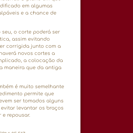
odificado em algumas
alpáveis e a chance de
seu, o corte poderá ser
stica, assim evitando
ser corrigida junto com a
 haverá novos cortes a
mplicado, a colocação da
ma maneira que da antiga
ambém é muito semelhante
cedimento permite que
devem ser tomados alguns
evitar levantar os braços
 e repousar.