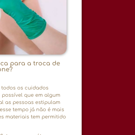
ica para a troca de
one?
e todos os cuidados
é possível que em algum
al as pessoas estipulam
esse tempo já não é mais
s materiais tem permitido