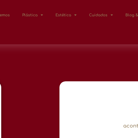
Lemos
Plástica
Estética
Cuidados
Blog &
acont