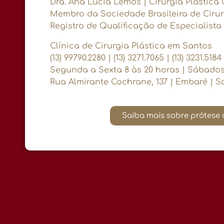
Dra. Ana Lúcia Lemos | Cirurgiã Plástica
Membro da Sociedade Brasileira de Cirur
Registro de Qualificação de Especialista 
Clínica de Cirurgia Plástica em Santos
(13) 99790.2280 | (13) 3271.7065 | (13) 3231.5184
Segunda a Sexta 8 às 20 horas | Sábados
Rua Almirante Cochrane, 137 | Embaré | S
Saiba mais sobre prótese d